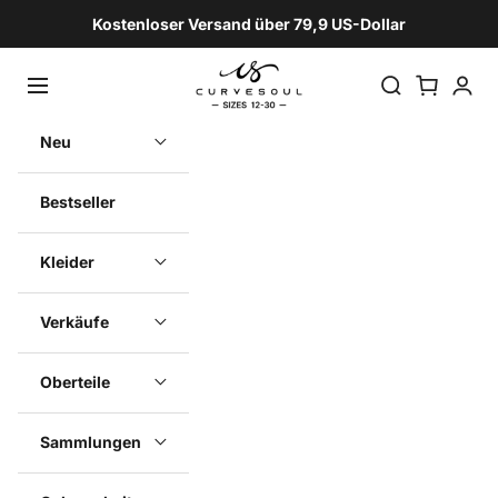
Zum Inhalt springen
Kostenloser Versand über 79,9 US-Dollar
Curvesoul
Navigationsmenü öffnen
Suche öffnen
Warenkorb ö
Kunden
Neu
Bestseller
Kleider
Verkäufe
Oberteile
Sammlungen